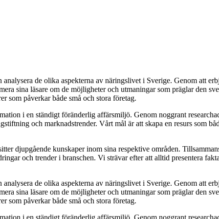
ch analysera de olika aspekterna av näringslivet i Sverige. Genom att er
nformera sina läsare om de möjligheter och utmaningar som präglar den s
ktorer som påverkar både små och stora företag.
ion i en ständigt föränderlig affärsmiljö. Genom noggrant researchade a
 lagstiftning och marknadstrender. Vårt mål är att skapa en resurs som bå
tter djupgående kunskaper inom sina respektive områden. Tillsammans arbe
ringar och trender i branschen. Vi strävar efter att alltid presentera fak
ch analysera de olika aspekterna av näringslivet i Sverige. Genom att er
nformera sina läsare om de möjligheter och utmaningar som präglar den s
ktorer som påverkar både små och stora företag.
ion i en ständigt föränderlig affärsmiljö. Genom noggrant researchade a