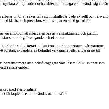
de nyfikna entreprenörer och etablerade företagare kan vända sig till för
tar vi för att säkerställa att innehållet är både aktuellt och relevant,
ta med klarhet och precision, vilket skapar en solid grund för
är vår ambition att erbjuda en oas av välstrukturerad och pålitlig
n diskussion kring företagande och ekonomi.
. Därför är vi dedikerade till att kontinuerligt uppdatera vår plattform
t företag, expandera en befintlig verksamhet eller anpassa sig till
inte bara informera utan också engagera våra läsare i diskussioner som
äxt i affärsvärlden.
rskap med återförsäljare.
et får kopieras eller användas utan tillstånd.