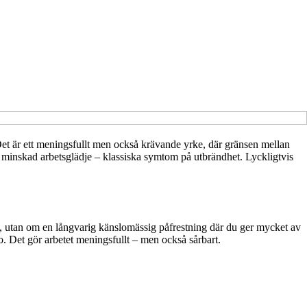
. Det är ett meningsfullt men också krävande yrke, där gränsen mellan
minskad arbetsglädje – klassiska symtom på utbrändhet. Lyckligtvis
öra, utan om en långvarig känslomässig påfrestning där du ger mycket av
o. Det gör arbetet meningsfullt – men också sårbart.