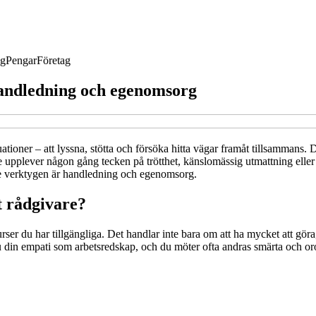
ng
Pengar
Företag
andledning och egenomsorg
uationer – att lyssna, stötta och försöka hitta vägar framåt tillsammans
pplever någon gång tecken på trötthet, känslomässig utmattning eller 
ste verktygen är handledning och egenomsorg.
t rådgivare?
surser du har tillgängliga. Det handlar inte bara om att ha mycket att g
du din empati som arbetsredskap, och du möter ofta andras smärta och or