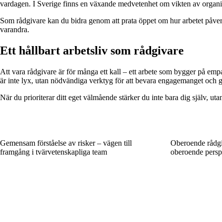
vardagen. I Sverige finns en växande medvetenhet om vikten av organis
Som rådgivare kan du bidra genom att prata öppet om hur arbetet påverka
varandra.
Ett hållbart arbetsliv som rådgivare
Att vara rådgivare är för många ett kall – ett arbete som bygger på em
är inte lyx, utan nödvändiga verktyg för att bevara engagemanget och glä
När du prioriterar ditt eget välmående stärker du inte bara dig själv, u
Gemensam förståelse av risker – vägen till
Oberoende rådg
framgång i tvärvetenskapliga team
oberoende perspe