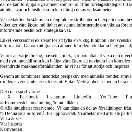
där de kan fördjupa sig i ämnen som rör allt från företagsstrategier till
att hitta svar och insikter som kan främja deras verksamheter.
Vår redaktion består av en mångfald av skribenter och experter som besi
vilket ger våra läsare möjlighet att stanna informerade om viktiga föränd
informerade beslut och strategiska val.
Enkel Verksamhet existerar för att fylla en viktig funktion i det svensk
information. Genom att granska ämnen från flera vinklar och erbjuda dj
Vi tror att varje företag, oavsett storlek, har potential att växa och utv
med nytt innehåll som kan hjälpa våra läsare att navigera i en komplex oc
förändrade marknadsförhållanden, är vi här för att stödja och inspirera.
Genom att kombinera historiska perspektiv med aktuella trender, strävar 
rör deras verksamheter och beslut. Enkel Verksamhet är mer än bara en in
Dela och sprid värme
X
Facebook
Instagram
LinkedIn
YouTube
Pin
© Kommersiell användning är inte tillåten.
© Alla rättigheter reserverade. Vi kan tjäna en del av försäljningen frå
© Denna sida är föremål för upphovsrätt. Vi arbetar med affiliate partner
Vilka är vi?
Vår historia
Kärnvärden