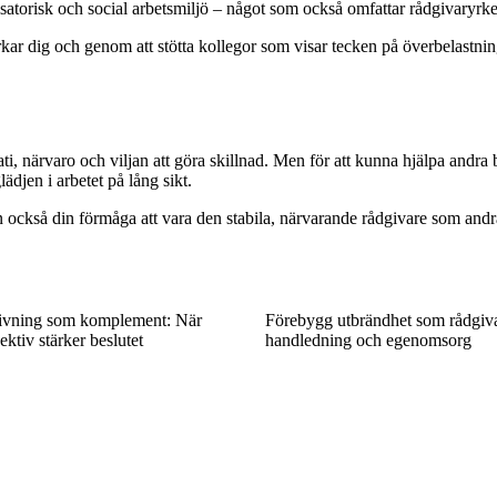
atorisk och social arbetsmiljö – något som också omfattar rådgivaryrk
r dig och genom att stötta kollegor som visar tecken på överbelastning.
pati, närvaro och viljan att göra skillnad. Men för att kunna hjälpa an
djen i arbetet på lång sikt.
tan också din förmåga att vara den stabila, närvarande rådgivare som and
ivning som komplement: När
Förebygg utbrändhet som rådgiv
ktiv stärker beslutet
handledning och egenomsorg