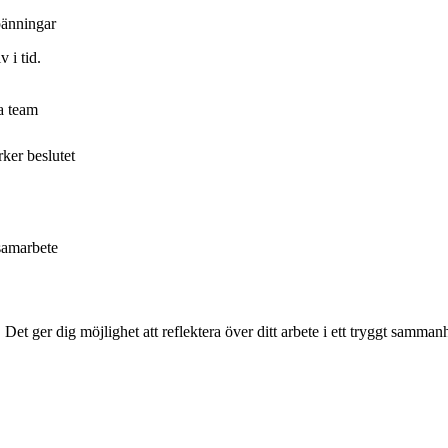
pänningar
 i tid.
a team
ker beslutet
 samarbete
 Det ger dig möjlighet att reflektera över ditt arbete i ett tryggt samma