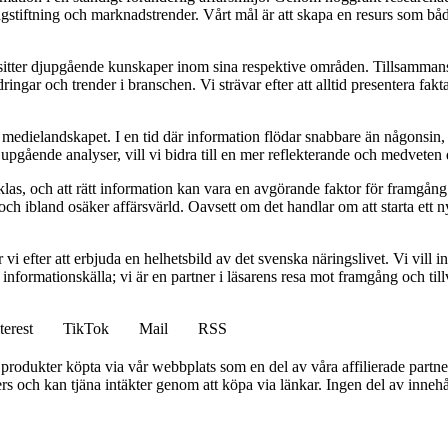
 lagstiftning och marknadstrender. Vårt mål är att skapa en resurs som bå
tter djupgående kunskaper inom sina respektive områden. Tillsammans arbe
ringar och trender i branschen. Vi strävar efter att alltid presentera fak
a medielandskapet. I en tid där information flödar snabbare än någonsin, 
upgående analyser, vill vi bidra till en mer reflekterande och medvete
ecklas, och att rätt information kan vara en avgörande faktor för framgång
h ibland osäker affärsvärld. Oavsett om det handlar om att starta ett nyt
vi efter att erbjuda en helhetsbild av det svenska näringslivet. Vi vill 
formationskälla; vi är en partner i läsarens resa mot framgång och tillv
terest
TikTok
Mail
RSS
n produkter köpta via vår webbplats som en del av våra affilierade partne
s och kan tjäna intäkter genom att köpa via länkar. Ingen del av innehåll