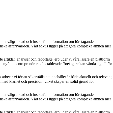
bjuda välgrundad och insiktsfull information om företagande,
venska affärsvärlden. Vårt fokus ligger på att göra komplexa ämnen mer
rtiklar, analyser och reportage, erbjuder vi våra läsare en plattform
de nyfikna entreprenörer och etablerade företagare kan vända sig till för
tar vi för att säkerställa att innehållet är både aktuellt och relevant,
ta med klarhet och precision, vilket skapar en solid grund för
bjuda välgrundad och insiktsfull information om företagande,
venska affärsvärlden. Vårt fokus ligger på att göra komplexa ämnen mer
rtiklar, analyser och reportage, erbjuder vi våra läsare en plattform