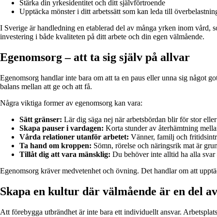
Stärka din yrkesidentitet och ditt självförtroende
Upptäcka mönster i ditt arbetssätt som kan leda till överbelastnin
I Sverige är handledning en etablerad del av många yrken inom vård, soc
investering i både kvaliteten på ditt arbete och din egen välmående.
Egenomsorg – att ta sig själv på allvar
Egenomsorg handlar inte bara om att ta en paus eller unna sig något go
balans mellan att ge och att få.
Några viktiga former av egenomsorg kan vara:
Sätt gränser:
Lär dig säga nej när arbetsbördan blir för stor elle
Skapa pauser i vardagen:
Korta stunder av återhämtning mellan
Vårda relationer utanför arbetet:
Vänner, familj och fritidsint
Ta hand om kroppen:
Sömn, rörelse och näringsrik mat är grun
Tillåt dig att vara mänsklig:
Du behöver inte alltid ha alla svar 
Egenomsorg kräver medvetenhet och övning. Det handlar om att upptäcka
Skapa en kultur där välmående är en del av
Att förebygga utbrändhet är inte bara ett individuellt ansvar. Arbetspl