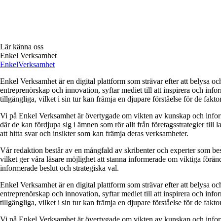
Lär känna oss
Enkel Verksamhet
Enkel
Verksamhet
Enkel Verksamhet är en digital plattform som strävar efter att belysa o
entreprenörskap och innovation, syftar mediet till att inspirera och i
tillgängliga, vilket i sin tur kan främja en djupare förståelse för de fa
Vi på Enkel Verksamhet är övertygade om vikten av kunskap och informat
där de kan fördjupa sig i ämnen som rör allt från företagsstrategier till
att hitta svar och insikter som kan främja deras verksamheter.
Vår redaktion består av en mångfald av skribenter och experter som besi
vilket ger våra läsare möjlighet att stanna informerade om viktiga föränd
informerade beslut och strategiska val.
Enkel Verksamhet är en digital plattform som strävar efter att belysa o
entreprenörskap och innovation, syftar mediet till att inspirera och i
tillgängliga, vilket i sin tur kan främja en djupare förståelse för de fa
Vi på Enkel Verksamhet är övertygade om vikten av kunskap och informat