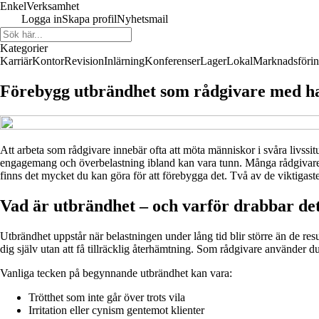
Enkel
Verksamhet
Logga in
Skapa profil
Nyhetsmail
Kategorier
Karriär
Kontor
Revision
Inlärning
Konferenser
Lager
Lokal
Marknadsföri
Förebygg utbrändhet som rådgivare med h
Att arbeta som rådgivare innebär ofta att möta människor i svåra livssit
engagemang och överbelastning ibland kan vara tunn. Många rådgivare u
finns det mycket du kan göra för att förebygga det. Två av de viktiga
Vad är utbrändhet – och varför drabbar de
Utbrändhet uppstår när belastningen under lång tid blir större än de re
dig själv utan att få tillräcklig återhämtning. Som rådgivare använder 
Vanliga tecken på begynnande utbrändhet kan vara:
Trötthet som inte går över trots vila
Irritation eller cynism gentemot klienter