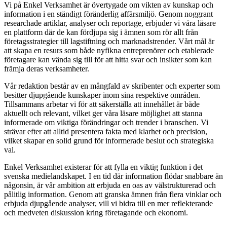
Vi på Enkel Verksamhet är övertygade om vikten av kunskap och
information i en ständigt föränderlig affärsmiljö. Genom noggrant
researchade artiklar, analyser och reportage, erbjuder vi våra läsare
en plattform där de kan fördjupa sig i ämnen som rör allt från
företagsstrategier till lagstiftning och marknadstrender. Vårt mål är
att skapa en resurs som både nyfikna entreprenörer och etablerade
företagare kan vända sig till för att hitta svar och insikter som kan
främja deras verksamheter.
Vår redaktion består av en mångfald av skribenter och experter som
besitter djupgående kunskaper inom sina respektive områden.
Tillsammans arbetar vi för att säkerställa att innehållet är både
aktuellt och relevant, vilket ger våra läsare möjlighet att stanna
informerade om viktiga förändringar och trender i branschen. Vi
strävar efter att alltid presentera fakta med klarhet och precision,
vilket skapar en solid grund för informerade beslut och strategiska
val.
Enkel Verksamhet existerar för att fylla en viktig funktion i det
svenska medielandskapet. I en tid där information flödar snabbare än
någonsin, är vår ambition att erbjuda en oas av välstrukturerad och
pålitlig information. Genom att granska ämnen från flera vinklar och
erbjuda djupgående analyser, vill vi bidra till en mer reflekterande
och medveten diskussion kring företagande och ekonomi.