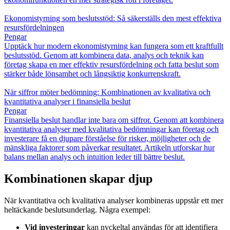
Ekonomistyrning som beslutsstöd: Så säkerställs den mest effektiva
resursfördelningen
Pengar
Upptäck hur modern ekonomistyrning kan fungera som ett kraftfullt
beslutsstöd. Genom att kombinera data, analys och teknik kan
företag skapa en mer effektiv resursfördelning och fatta beslut som
stärker både lönsamhet och långsiktig konkurrenskraft.
När siffror möter bedömning: Kombinationen av kvalitativa och
kvantitativa analyser i finansiella beslut
Pengar
Finansiella beslut handlar inte bara om siffror. Genom att kombinera
kvantitativa analyser med kvalitativa bedömningar kan företag och
investerare få en djupare förståelse för risker, möjligheter och de
mänskliga faktorer som påverkar resultatet. Artikeln utforskar hur
balans mellan analys och intuition leder till bättre beslut.
Kombinationen skapar djup
När kvantitativa och kvalitativa analyser kombineras uppstår ett mer
heltäckande beslutsunderlag. Några exempel:
Vid investeringar
kan nyckeltal användas för att identifiera