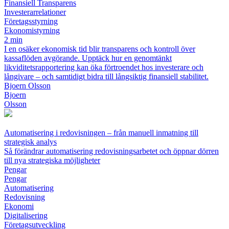
Finansiell Transparens
Investerarrelationer
Företagsstyrning
Ekonomistyrning
2 min
I en osäker ekonomisk tid blir transparens och kontroll över
kassaflöden avgörande. Upptäck hur en genomtänkt
likviditetsrapportering kan öka förtroendet hos investerare och
långivare – och samtidigt bidra till långsiktig finansiell stabilitet.
Bjoern Olsson
Bjoern
Olsson
Automatisering i redovisningen – från manuell inmatning till
strategisk analys
Så förändrar automatisering redovisningsarbetet och öppnar dörren
till nya strategiska möjligheter
Pengar
Pengar
Automatisering
Redovisning
Ekonomi
Digitalisering
Företagsutveckling