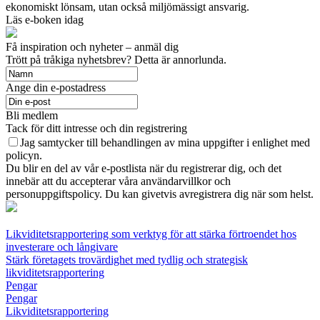
ekonomiskt lönsam, utan också miljömässigt ansvarig.
Läs e-boken idag
Få inspiration och nyheter – anmäl dig
Trött på tråkiga nyhetsbrev? Detta är annorlunda.
Ange din e-postadress
Bli medlem
Tack för ditt intresse och din registrering
Jag samtycker till behandlingen av mina uppgifter i enlighet med
policyn.
Du blir en del av vår e-postlista när du registrerar dig, och det
innebär att du accepterar våra användarvillkor och
personuppgiftspolicy. Du kan givetvis avregistrera dig när som helst.
Likviditetsrapportering som verktyg för att stärka förtroendet hos
investerare och långivare
Stärk företagets trovärdighet med tydlig och strategisk
likviditetsrapportering
Pengar
Pengar
Likviditetsrapportering