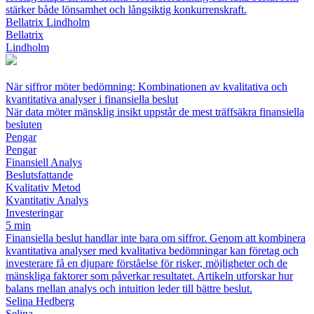
stärker både lönsamhet och långsiktig konkurrenskraft.
Bellatrix Lindholm
Bellatrix
Lindholm
När siffror möter bedömning: Kombinationen av kvalitativa och
kvantitativa analyser i finansiella beslut
När data möter mänsklig insikt uppstår de mest träffsäkra finansiella
besluten
Pengar
Pengar
Finansiell Analys
Beslutsfattande
Kvalitativ Metod
Kvantitativ Analys
Investeringar
5 min
Finansiella beslut handlar inte bara om siffror. Genom att kombinera
kvantitativa analyser med kvalitativa bedömningar kan företag och
investerare få en djupare förståelse för risker, möjligheter och de
mänskliga faktorer som påverkar resultatet. Artikeln utforskar hur
balans mellan analys och intuition leder till bättre beslut.
Selina Hedberg
Selina