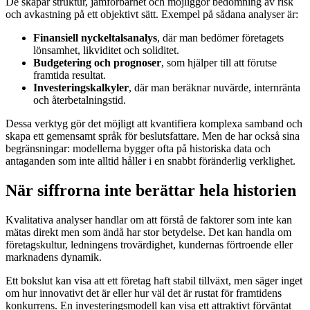
De skapar struktur, jämförbarhet och möjliggör bedömning av risk
och avkastning på ett objektivt sätt. Exempel på sådana analyser är:
Finansiell nyckeltalsanalys
, där man bedömer företagets
lönsamhet, likviditet och soliditet.
Budgetering och prognoser
, som hjälper till att förutse
framtida resultat.
Investeringskalkyler
, där man beräknar nuvärde, internränta
och återbetalningstid.
Dessa verktyg gör det möjligt att kvantifiera komplexa samband och
skapa ett gemensamt språk för beslutsfattare. Men de har också sina
begränsningar: modellerna bygger ofta på historiska data och
antaganden som inte alltid håller i en snabbt föränderlig verklighet.
När siffrorna inte berättar hela historien
Kvalitativa analyser handlar om att förstå de faktorer som inte kan
mätas direkt men som ändå har stor betydelse. Det kan handla om
företagskultur, ledningens trovärdighet, kundernas förtroende eller
marknadens dynamik.
Ett bokslut kan visa att ett företag haft stabil tillväxt, men säger inget
om hur innovativt det är eller hur väl det är rustat för framtidens
konkurrens. En investeringsmodell kan visa ett attraktivt förväntat