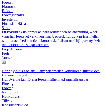
Företag
Ekonomi
Bokslut
Företagsanalys
Investering
Finansiell Hälsa
5 min
Ett bokslut avslöjar mer än bara resultat och balansräkning – det
visar hur företaget verkligen mår. Upptäck hur du kan läsa mellan
raderna och bedöma den ekonomiska hälsan med hjälp av nyckeltal,
trender och branschjämförelser.
Freja Jansson
Freja
Jansson
Näringspolitik i balans: Samspelet mellan konkurrens, tillväxt och
konsumentskydd
Hur Sverige kan förena företagsfrihet med samhällsansvar
Företag
Företag
Näringspolitik
Konkurrens
Tillväxt
Konsumentskydd