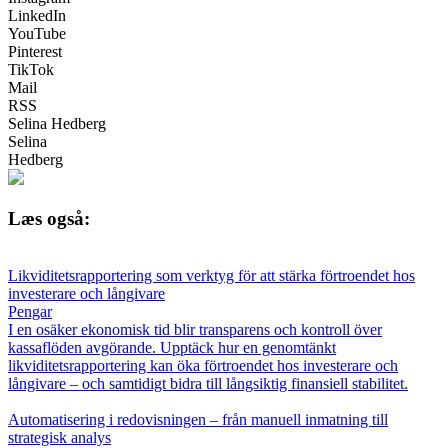
LinkedIn
YouTube
Pinterest
TikTok
Mail
RSS
Selina Hedberg
Selina
Hedberg
Læs også:
Likviditetsrapportering som verktyg för att stärka förtroendet hos
investerare och långivare
Pengar
I en osäker ekonomisk tid blir transparens och kontroll över
kassaflöden avgörande. Upptäck hur en genomtänkt
likviditetsrapportering kan öka förtroendet hos investerare och
långivare – och samtidigt bidra till långsiktig finansiell stabilitet.
Automatisering i redovisningen – från manuell inmatning till
strategisk analys