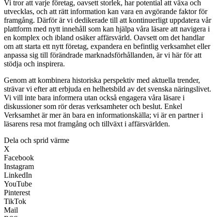
Vi tror att varje företag, oavsett storlek, har potential att växa och
utvecklas, och att rätt information kan vara en avgörande faktor för
framgång. Därför är vi dedikerade till att kontinuerligt uppdatera vår
plattform med nytt innehåll som kan hjälpa våra läsare att navigera i
en komplex och ibland osäker affärsvärld. Oavsett om det handlar
om att starta ett nytt företag, expandera en befintlig verksamhet eller
anpassa sig till förändrade marknadsförhållanden, är vi här för att
stödja och inspirera.
Genom att kombinera historiska perspektiv med aktuella trender,
strävar vi efter att erbjuda en helhetsbild av det svenska näringslivet.
Vi vill inte bara informera utan också engagera våra läsare i
diskussioner som rör deras verksamheter och beslut. Enkel
Verksamhet är mer än bara en informationskälla; vi är en partner i
läsarens resa mot framgång och tillväxt i affärsvärlden.
Dela och sprid värme
X
Facebook
Instagram
LinkedIn
YouTube
Pinterest
TikTok
Mail