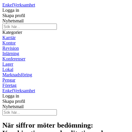
Enkel
Verksamhet
Logga in
Skapa profil
Nyhetsmail
Kategorier
Karriär
Kontor
Revision
Inlärning
Konferenser
Lager
Lokal
Marknadsföring
Pengar
Företag
Enkel
Verksamhet
Logga in
Skapa profil
Nyhetsmail
När siffror möter bedömning: