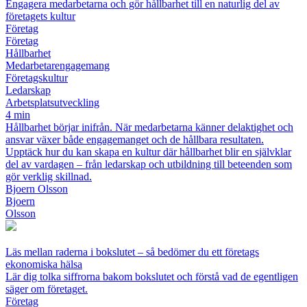
Engagera medarbetarna och gör hållbarhet till en naturlig del av
företagets kultur
Företag
Företag
Hållbarhet
Medarbetarengagemang
Företagskultur
Ledarskap
Arbetsplatsutveckling
4 min
Hållbarhet börjar inifrån. När medarbetarna känner delaktighet och
ansvar växer både engagemanget och de hållbara resultaten.
Upptäck hur du kan skapa en kultur där hållbarhet blir en självklar
del av vardagen – från ledarskap och utbildning till beteenden som
gör verklig skillnad.
Bjoern Olsson
Bjoern
Olsson
Läs mellan raderna i bokslutet – så bedömer du ett företags
ekonomiska hälsa
Lär dig tolka siffrorna bakom bokslutet och förstå vad de egentligen
säger om företaget.
Företag