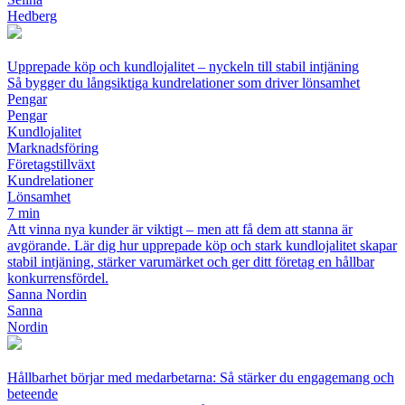
Hedberg
Upprepade köp och kundlojalitet – nyckeln till stabil intjäning
Så bygger du långsiktiga kundrelationer som driver lönsamhet
Pengar
Pengar
Kundlojalitet
Marknadsföring
Företagstillväxt
Kundrelationer
Lönsamhet
7 min
Att vinna nya kunder är viktigt – men att få dem att stanna är
avgörande. Lär dig hur upprepade köp och stark kundlojalitet skapar
stabil intjäning, stärker varumärket och ger ditt företag en hållbar
konkurrensfördel.
Sanna Nordin
Sanna
Nordin
Hållbarhet börjar med medarbetarna: Så stärker du engagemang och
beteende