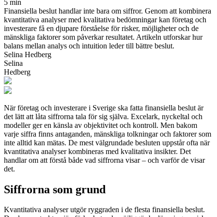
5 min
Finansiella beslut handlar inte bara om siffror. Genom att kombinera
kvantitativa analyser med kvalitativa bedömningar kan företag och
investerare få en djupare förståelse för risker, möjligheter och de
mänskliga faktorer som påverkar resultatet. Artikeln utforskar hur
balans mellan analys och intuition leder till bättre beslut.
Selina Hedberg
Selina
Hedberg
När företag och investerare i Sverige ska fatta finansiella beslut är
det lätt att låta siffrorna tala för sig själva. Excelark, nyckeltal och
modeller ger en känsla av objektivitet och kontroll. Men bakom
varje siffra finns antaganden, mänskliga tolkningar och faktorer som
inte alltid kan mätas. De mest välgrundade besluten uppstår ofta när
kvantitativa analyser kombineras med kvalitativa insikter. Det
handlar om att förstå både vad siffrorna visar – och varför de visar
det.
Siffrorna som grund
Kvantitativa analyser utgör ryggraden i de flesta finansiella beslut.