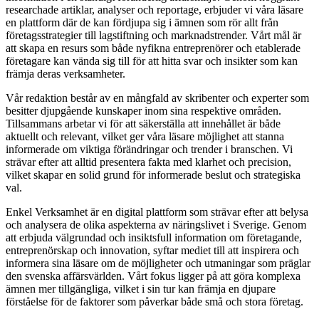
researchade artiklar, analyser och reportage, erbjuder vi våra läsare
en plattform där de kan fördjupa sig i ämnen som rör allt från
företagsstrategier till lagstiftning och marknadstrender. Vårt mål är
att skapa en resurs som både nyfikna entreprenörer och etablerade
företagare kan vända sig till för att hitta svar och insikter som kan
främja deras verksamheter.
Vår redaktion består av en mångfald av skribenter och experter som
besitter djupgående kunskaper inom sina respektive områden.
Tillsammans arbetar vi för att säkerställa att innehållet är både
aktuellt och relevant, vilket ger våra läsare möjlighet att stanna
informerade om viktiga förändringar och trender i branschen. Vi
strävar efter att alltid presentera fakta med klarhet och precision,
vilket skapar en solid grund för informerade beslut och strategiska
val.
Enkel Verksamhet är en digital plattform som strävar efter att belysa
och analysera de olika aspekterna av näringslivet i Sverige. Genom
att erbjuda välgrundad och insiktsfull information om företagande,
entreprenörskap och innovation, syftar mediet till att inspirera och
informera sina läsare om de möjligheter och utmaningar som präglar
den svenska affärsvärlden. Vårt fokus ligger på att göra komplexa
ämnen mer tillgängliga, vilket i sin tur kan främja en djupare
förståelse för de faktorer som påverkar både små och stora företag.