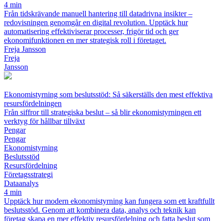
4 min
Från tidskrävande manuell hantering till datadrivna insikter –
redovisningen genomgår en digital revolution. Upptäck hur
automatisering effektiviserar processer, frigör tid och ger
ekonomifunktionen en mer strategisk roll i företaget.
Freja Jansson
Freja
Jansson
Ekonomistyrning som beslutsstöd: Så säkerställs den mest effektiva
resursfördelningen
Från siffror till strategiska beslut – så blir ekonomistyrningen ett
verktyg för hållbar tillväxt
Pengar
Pengar
Ekonomistyrning
Beslutsstöd
Resursfördelning
Företagsstrategi
Dataanalys
4 min
Upptäck hur modern ekonomistyrning kan fungera som ett kraftfullt
beslutsstöd. Genom att kombinera data, analys och teknik kan
företag skapa en mer effektiv resursfördelning och fatta beslut som