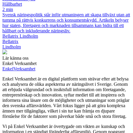
Hållbarhet
2 min
Svensk näringspolitik står inför utmaningen att skapa tillväxt utan att
tumma på rättvis konkurrens och konsumentskydd. Artikeln belyser
hur staten, företagen och marknaden tillsammans kan bidra till ett
hållbart och inkluderande näringsliv.
Bellatrix Lindholm
Bellatrix
Lindholm
Lär känna oss
Enkel Verksamhet
Enkel
Verksamhet
Enkel Verksamhet är en digital plattform som strävar efter att belysa
och analysera de olika aspekterna av näringslivet i Sverige. Genom
att erbjuda välgrundad och insiktsfull information om företagande,
entreprenörskap och innovation, syftar mediet till att inspirera och
informera sina läsare om de möjligheter och utmaningar som präglar
den svenska affärsvärlden. Vårt fokus ligger på att göra komplexa
ämnen mer tillgängliga, vilket i sin tur kan främja en djupare
förståelse för de faktorer som påverkar både små och stora företag.
Vi på Enkel Verksamhet är övertygade om vikten av kunskap och
information i en ständigt föränderlig affärsmiljö. Genom noggrant