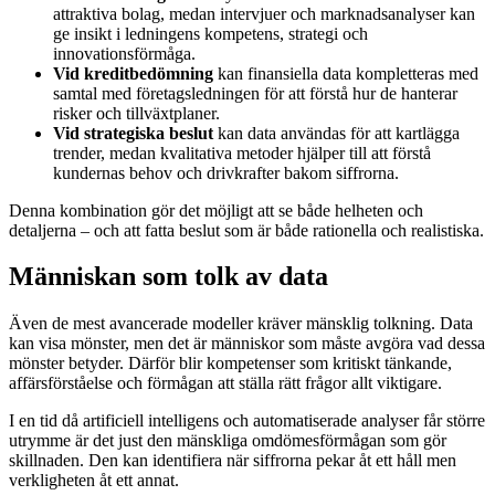
attraktiva bolag, medan intervjuer och marknadsanalyser kan
ge insikt i ledningens kompetens, strategi och
innovationsförmåga.
Vid kreditbedömning
kan finansiella data kompletteras med
samtal med företagsledningen för att förstå hur de hanterar
risker och tillväxtplaner.
Vid strategiska beslut
kan data användas för att kartlägga
trender, medan kvalitativa metoder hjälper till att förstå
kundernas behov och drivkrafter bakom siffrorna.
Denna kombination gör det möjligt att se både helheten och
detaljerna – och att fatta beslut som är både rationella och realistiska.
Människan som tolk av data
Även de mest avancerade modeller kräver mänsklig tolkning. Data
kan visa mönster, men det är människor som måste avgöra vad dessa
mönster betyder. Därför blir kompetenser som kritiskt tänkande,
affärsförståelse och förmågan att ställa rätt frågor allt viktigare.
I en tid då artificiell intelligens och automatiserade analyser får större
utrymme är det just den mänskliga omdömesförmågan som gör
skillnaden. Den kan identifiera när siffrorna pekar åt ett håll men
verkligheten åt ett annat.