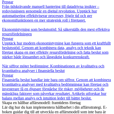
Pengar
Från tidskrävande manuell hantering till datadrivna insikter –
redovisningen genomgår en digital revolution. Upptäck hur
automatisering effektiviserar processer, frigör tid och ger
ekonomifunktionen en mer strategisk roll i företaget.
Ekonomistyrning som beslutsstöd: Så säkerställs den mest effektiva
resursfördelningen
Pengar
Upptäck hur modern ekonomistyrning kan fungera som ett kraftfullt
beslutsstöd. Genom att kombinera data, analys och teknik kan
företag skapa en mer effektiv resursfördelning och fatta beslut som
stärker både lönsamhet och långsiktig konkurrenskraft.
När siffror möter bedömning: Kombinationen av kvalitativa och
kvantitativa analyser i finansiella beslut
Pengar
Finansiella beslut handlar inte bara om siffror. Genom att kombinera
kvantitativa analyser med kvalitativa bedömningar kan företag och
investerare få en djupare förståelse för risker, möjligheter och de
mänskliga faktorer som påverkar resultatet. Artikeln utforskar hur
balans mellan analys och intuition leder till bättre beslut.
Skapa en hållbar affärsmodell: framtidens företag
Lär dig hur du kan implementera hållbarhet i din affärsstrategi. E-
boken guidar dig till att utveckla en affärsmodell som inte bara är