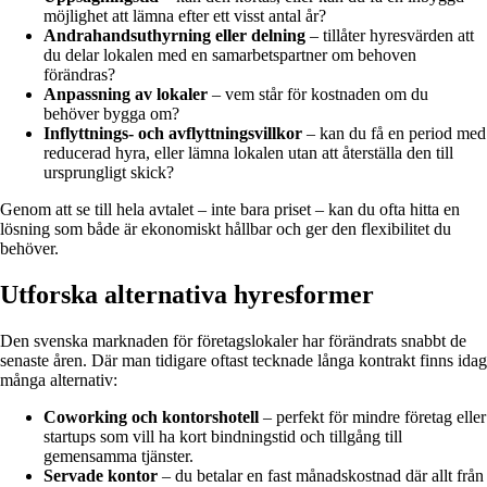
möjlighet att lämna efter ett visst antal år?
Andrahandsuthyrning eller delning
– tillåter hyresvärden att
du delar lokalen med en samarbetspartner om behoven
förändras?
Anpassning av lokaler
– vem står för kostnaden om du
behöver bygga om?
Inflyttnings- och avflyttningsvillkor
– kan du få en period med
reducerad hyra, eller lämna lokalen utan att återställa den till
ursprungligt skick?
Genom att se till hela avtalet – inte bara priset – kan du ofta hitta en
lösning som både är ekonomiskt hållbar och ger den flexibilitet du
behöver.
Utforska alternativa hyresformer
Den svenska marknaden för företagslokaler har förändrats snabbt de
senaste åren. Där man tidigare oftast tecknade långa kontrakt finns idag
många alternativ:
Coworking och kontorshotell
– perfekt för mindre företag eller
startups som vill ha kort bindningstid och tillgång till
gemensamma tjänster.
Servade kontor
– du betalar en fast månadskostnad där allt från