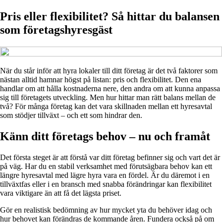
Pris eller flexibilitet? Så hittar du balansen
som företags­hyresgäst
När du står inför att hyra lokaler till ditt företag är det två faktorer som
nästan alltid hamnar högst på listan: pris och flexibilitet. Den ena
handlar om att hålla kostnaderna nere, den andra om att kunna anpassa
sig till företagets utveckling. Men hur hittar man rätt balans mellan de
två? För många företag kan det vara skillnaden mellan ett hyresavtal
som stödjer tillväxt – och ett som hindrar den.
Känn ditt företags behov – nu och framåt
Det första steget är att förstå var ditt företag befinner sig och vart det är
på väg. Har du en stabil verksamhet med förutsägbara behov kan ett
längre hyresavtal med lägre hyra vara en fördel. Är du däremot i en
tillväxtfas eller i en bransch med snabba förändringar kan flexibilitet
vara viktigare än att få det lägsta priset.
Gör en realistisk bedömning av hur mycket yta du behöver idag och
hur behovet kan förändras de kommande åren. Fundera också på om