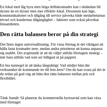
En lokal med låg hyra men höga driftskostnader kan i slutändan bli
dyrare än en dyrare men mer effektiv lokal. Dessutom kan läge,
kommunikationer och tillgång till service påverka både medarbetarnas
trivsel och kundernas tillgänglighet – faktorer som också påverkar
lönsamheten.
Den rätta balansen beror på din strategi
Det finns ingen universallösning. För vissa företag är det viktigast att
hålla fasta kostnader nere, medan andra prioriterar att kunna anpassa
sig snabbt. Det avgörande är att du väljer utifrån företagets strategi –
inte bara utifrån vad som ser billigast ut på pappret.
En bra tumregel är att tänka långsiktigt: Vad stödjer bäst din
verksamhet de kommande tre till fem åren? Om du kan svara på det är
du redan på god väg att hitta den rätta balansen mellan pris och
flexibilitet.
Tänk framåt: Så planerar du kommersiella hyresavtal som kan växa
med företaget