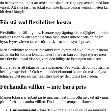
du behöver möjlighet att utöka, minska eller säga upp avtalet med kort
varsel. Att sitta fast i en lokal som inte längre passar verksamheten kan
bli dyrt i längden.
Förstå vad flexibilitet kostar
Flexibilitet är sällan gratis. Kortare uppsägningstid, möjlighet att ändra
lokalens storlek eller att dela ytan med andra innebär ofta en högre
hyra. Hyresvärden tar en större risk – och det syns i priset.
Men flexibilitet behöver inte alltid vara dyrare på sikt. Om du riskerar
att betala för tomma kvadratmeter i flera år kan ett något dyrare men
mer flexibelt avtal visa sig vara den billigaste lösningen totalt sett.
Ett bra råd är att räkna på flera scenarier: Vad kostar det om du stannar
hela hyresperioden? Och vad händer ekonomiskt om du måste flytta
tidigare? Det ger en mer realistisk bild av den totala kostnaden.
Förhandla villkor – inte bara pris
Många fokuserar enbart på hyran, men det finns ofta mycket att vinna
på att förhandla andra villkor. Du kan till exempel diskutera:
Uppsägningstid
– kan den kortas, eller kan du få en inbyggd