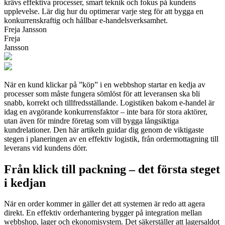
krävs effektiva processer, smart teknik och fokus på kundens
upplevelse. Lär dig hur du optimerar varje steg för att bygga en
konkurrenskraftig och hållbar e-handelsverksamhet.
Freja Jansson
Freja
Jansson
När en kund klickar på ”köp” i en webbshop startar en kedja av
processer som måste fungera sömlöst för att leveransen ska bli
snabb, korrekt och tillfredsställande. Logistiken bakom e-handel är
idag en avgörande konkurrensfaktor – inte bara för stora aktörer,
utan även för mindre företag som vill bygga långsiktiga
kundrelationer. Den här artikeln guidar dig genom de viktigaste
stegen i planeringen av en effektiv logistik, från ordermottagning till
leverans vid kundens dörr.
Från klick till packning – det första steget
i kedjan
När en order kommer in gäller det att systemen är redo att agera
direkt. En effektiv orderhantering bygger på integration mellan
webbshop, lager och ekonomisystem. Det säkerställer att lagersaldot