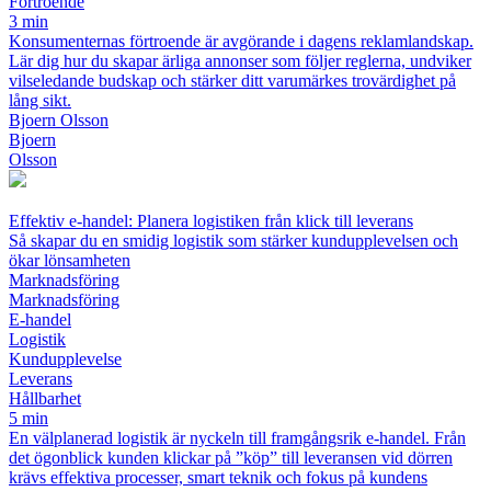
Förtroende
3 min
Konsumenternas förtroende är avgörande i dagens reklamlandskap.
Lär dig hur du skapar ärliga annonser som följer reglerna, undviker
vilseledande budskap och stärker ditt varumärkes trovärdighet på
lång sikt.
Bjoern Olsson
Bjoern
Olsson
Effektiv e-handel: Planera logistiken från klick till leverans
Så skapar du en smidig logistik som stärker kundupplevelsen och
ökar lönsamheten
Marknadsföring
Marknadsföring
E-handel
Logistik
Kundupplevelse
Leverans
Hållbarhet
5 min
En välplanerad logistik är nyckeln till framgångsrik e-handel. Från
det ögonblick kunden klickar på ”köp” till leveransen vid dörren
krävs effektiva processer, smart teknik och fokus på kundens