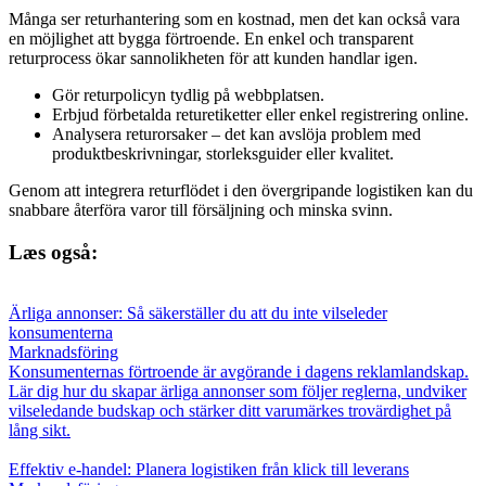
Många ser returhantering som en kostnad, men det kan också vara
en möjlighet att bygga förtroende. En enkel och transparent
returprocess ökar sannolikheten för att kunden handlar igen.
Gör returpolicyn tydlig på webbplatsen.
Erbjud förbetalda returetiketter eller enkel registrering online.
Analysera returorsaker – det kan avslöja problem med
produktbeskrivningar, storleksguider eller kvalitet.
Genom att integrera returflödet i den övergripande logistiken kan du
snabbare återföra varor till försäljning och minska svinn.
Læs også:
Ärliga annonser: Så säkerställer du att du inte vilseleder
konsumenterna
Marknadsföring
Konsumenternas förtroende är avgörande i dagens reklamlandskap.
Lär dig hur du skapar ärliga annonser som följer reglerna, undviker
vilseledande budskap och stärker ditt varumärkes trovärdighet på
lång sikt.
Effektiv e-handel: Planera logistiken från klick till leverans