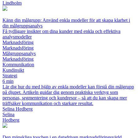
Lindholm
Känn din målgrupp: Använd enkla modeller för att skapa klarhet i
din målgruppsanalys
Få tydligare insikter om dina kunder med enkla och effektiva
analysmodeller
Marknadsföring
Marknadsföring
Målgruppsanalys
Marknadsföring
Kommunikation
Kundinsikt
Strategi
6 min
Lär dig hur du med hjälp av enkla modeller kan förstå din målgrupp
på djupet. Artikeln guidar dig genom praktiska verktyg som
personas, segmentering och kundresor – så att du kan skapa mer
träffsäker kommunikation och starkare resultat.
Selina Hedberg
Selina
Hedberg
Den mänskliga touchen i en datadriven marknadsföringsvärld