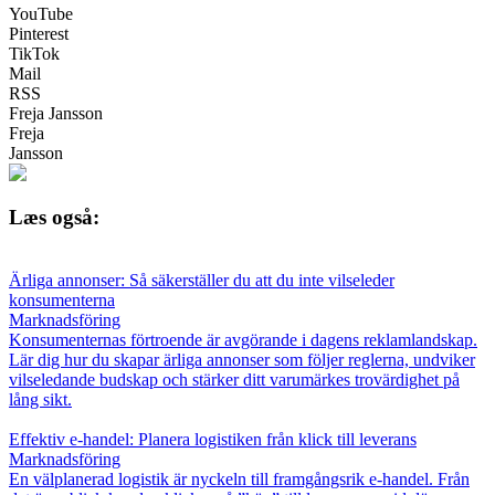
YouTube
Pinterest
TikTok
Mail
RSS
Freja Jansson
Freja
Jansson
Læs også:
Ärliga annonser: Så säkerställer du att du inte vilseleder
konsumenterna
Marknadsföring
Konsumenternas förtroende är avgörande i dagens reklamlandskap.
Lär dig hur du skapar ärliga annonser som följer reglerna, undviker
vilseledande budskap och stärker ditt varumärkes trovärdighet på
lång sikt.
Effektiv e-handel: Planera logistiken från klick till leverans
Marknadsföring
En välplanerad logistik är nyckeln till framgångsrik e-handel. Från