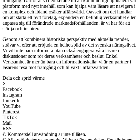
framgång. Därför är vi dedikerade till att kontinuerligt uppdatera vår
plattform med nytt innehåll som kan hjälpa våra läsare att navigera i
en komplex och ibland osäker affärsvärld. Oavsett om det handlar
om att starta ett nytt företag, expandera en befintlig verksamhet eller
anpassa sig till förändrade marknadsförhållanden, är vi här för att
stödja och inspirera.
Genom att kombinera historiska perspektiv med aktuella trender,
strävar vi efter att erbjuda en helhetsbild av det svenska näringslivet.
Vi vill inte bara informera utan också engagera våra läsare i
diskussioner som rör deras verksamheter och beslut. Enkel
Verksamhet är mer än bara en informationskälla; vi är en partner i
läsarens resa mot framgång och tillväxt i affärsvärlden.
Dela och sprid värme
X
Facebook
Instagram
LinkedIn
YouTube
Pinterest
TikTok
Mail
RSS
© Kommersiell användning är inte tillåten.
© Alla rättigheter reserverade. Vi kan tjäna en del av försäljningen