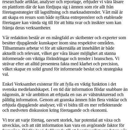
researchade artiklar, analyser och reportage, erbjuder vi våra läsare
en plattform där de kan fördjupa sig i ämnen som rör allt från
företagsstrategier till lagstiftning och marknadstrender. Vårt mål är
att skapa en resurs som både nyfikna entreprenörer och etablerade
företagare kan vända sig till för att hitta svar och insikter som kan
främja deras verksamheter.
Vår redaktion består av en mångfald av skribenter och experter som
besitter djupgående kunskaper inom sina respektive områden.
Tillsammans arbetar vi för att säkerställa att innehållet är både
aktuellt och relevant, vilket ger våra läsare möjlighet att stanna
informerade om viktiga förändringar och trender i branschen. Vi
strävar efter att alltid presentera fakta med klarhet och precision,
vilket skapar en solid grund för informerade beslut och strategiska
val.
Enkel Verksamhet existerar för att fylla en viktig funktion i det
svenska medielandskapet. I en tid där information flödar snabbare än
någonsin, är vår ambition att erbjuda en oas av välstrukturerad och
pålitlig information. Genom att granska ämnen från flera vinklar och
erbjuda djupgående analyser, vill vi bidra till en mer reflekterande
och medveten diskussion kring företagande och ekonomi.
Vi tror att varje företag, oavsett storlek, har potential att växa och
utvecklas, och att rätt information kan vara en avgörande faktor för