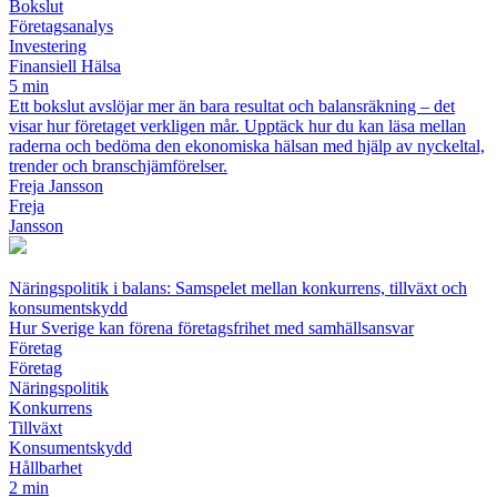
Bokslut
Företagsanalys
Investering
Finansiell Hälsa
5 min
Ett bokslut avslöjar mer än bara resultat och balansräkning – det
visar hur företaget verkligen mår. Upptäck hur du kan läsa mellan
raderna och bedöma den ekonomiska hälsan med hjälp av nyckeltal,
trender och branschjämförelser.
Freja Jansson
Freja
Jansson
Näringspolitik i balans: Samspelet mellan konkurrens, tillväxt och
konsumentskydd
Hur Sverige kan förena företagsfrihet med samhällsansvar
Företag
Företag
Näringspolitik
Konkurrens
Tillväxt
Konsumentskydd
Hållbarhet
2 min