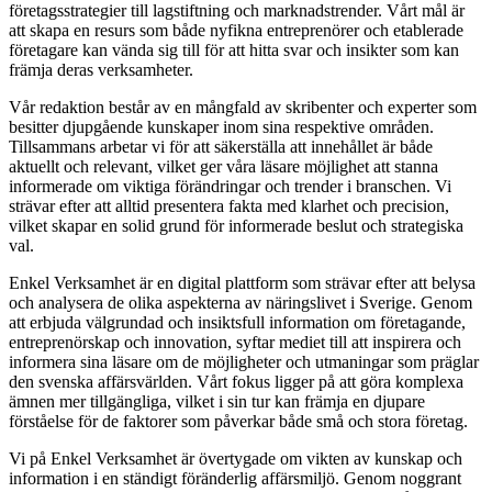
företagsstrategier till lagstiftning och marknadstrender. Vårt mål är
att skapa en resurs som både nyfikna entreprenörer och etablerade
företagare kan vända sig till för att hitta svar och insikter som kan
främja deras verksamheter.
Vår redaktion består av en mångfald av skribenter och experter som
besitter djupgående kunskaper inom sina respektive områden.
Tillsammans arbetar vi för att säkerställa att innehållet är både
aktuellt och relevant, vilket ger våra läsare möjlighet att stanna
informerade om viktiga förändringar och trender i branschen. Vi
strävar efter att alltid presentera fakta med klarhet och precision,
vilket skapar en solid grund för informerade beslut och strategiska
val.
Enkel Verksamhet är en digital plattform som strävar efter att belysa
och analysera de olika aspekterna av näringslivet i Sverige. Genom
att erbjuda välgrundad och insiktsfull information om företagande,
entreprenörskap och innovation, syftar mediet till att inspirera och
informera sina läsare om de möjligheter och utmaningar som präglar
den svenska affärsvärlden. Vårt fokus ligger på att göra komplexa
ämnen mer tillgängliga, vilket i sin tur kan främja en djupare
förståelse för de faktorer som påverkar både små och stora företag.
Vi på Enkel Verksamhet är övertygade om vikten av kunskap och
information i en ständigt föränderlig affärsmiljö. Genom noggrant