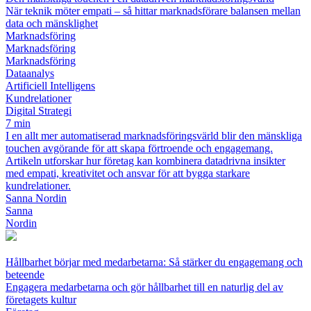
När teknik möter empati – så hittar marknadsförare balansen mellan
data och mänsklighet
Marknadsföring
Marknadsföring
Marknadsföring
Dataanalys
Artificiell Intelligens
Kundrelationer
Digital Strategi
7 min
I en allt mer automatiserad marknadsföringsvärld blir den mänskliga
touchen avgörande för att skapa förtroende och engagemang.
Artikeln utforskar hur företag kan kombinera datadrivna insikter
med empati, kreativitet och ansvar för att bygga starkare
kundrelationer.
Sanna Nordin
Sanna
Nordin
Hållbarhet börjar med medarbetarna: Så stärker du engagemang och
beteende
Engagera medarbetarna och gör hållbarhet till en naturlig del av
företagets kultur