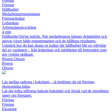
Företag
Företag
Hållbarhet
Medarbetarengagemang
Företagskultur
Ledarskap
Arbetsplatsutveckling
4 min
Hållbarhet börjar inifrån. När medarbetarna känner delaktighet och
ansvar växer både engagemanget och de hållbara resultaten.
Upptäck hur du kan skapa en kultur där hållbarhet blir en självklar
del av vardagen – från ledarskap och utbildning till beteenden som
gör verklig skillnad.
Bjoern Olsson
Bjoern
Olsson
Läs mellan raderna i bokslutet – så bedömer du ett företags
ekonomiska hälsa
Lär dig tolka siffrorna bakom bokslutet och förstå vad de egentligen
säger om företaget.
Företag
Företag
Ekonomi