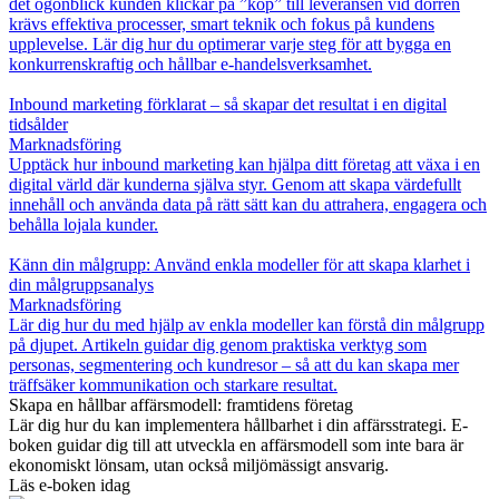
det ögonblick kunden klickar på ”köp” till leveransen vid dörren
krävs effektiva processer, smart teknik och fokus på kundens
upplevelse. Lär dig hur du optimerar varje steg för att bygga en
konkurrenskraftig och hållbar e-handelsverksamhet.
Inbound marketing förklarat – så skapar det resultat i en digital
tidsålder
Marknadsföring
Upptäck hur inbound marketing kan hjälpa ditt företag att växa i en
digital värld där kunderna själva styr. Genom att skapa värdefullt
innehåll och använda data på rätt sätt kan du attrahera, engagera och
behålla lojala kunder.
Känn din målgrupp: Använd enkla modeller för att skapa klarhet i
din målgruppsanalys
Marknadsföring
Lär dig hur du med hjälp av enkla modeller kan förstå din målgrupp
på djupet. Artikeln guidar dig genom praktiska verktyg som
personas, segmentering och kundresor – så att du kan skapa mer
träffsäker kommunikation och starkare resultat.
Skapa en hållbar affärsmodell: framtidens företag
Lär dig hur du kan implementera hållbarhet i din affärsstrategi. E-
boken guidar dig till att utveckla en affärsmodell som inte bara är
ekonomiskt lönsam, utan också miljömässigt ansvarig.
Läs e-boken idag