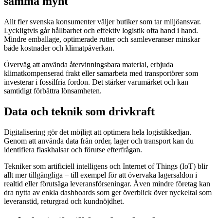
samma mynt
Allt fler svenska konsumenter väljer butiker som tar miljöansvar.
Lyckligtvis går hållbarhet och effektiv logistik ofta hand i hand.
Mindre emballage, optimerade rutter och samleveranser minskar
både kostnader och klimatpåverkan.
Överväg att använda återvinningsbara material, erbjuda
klimatkompenserad frakt eller samarbeta med transportörer som
investerar i fossilfria fordon. Det stärker varumärket och kan
samtidigt förbättra lönsamheten.
Data och teknik som drivkraft
Digitalisering gör det möjligt att optimera hela logistikkedjan.
Genom att använda data från order, lager och transport kan du
identifiera flaskhalsar och förutse efterfrågan.
Tekniker som artificiell intelligens och Internet of Things (IoT) blir
allt mer tillgängliga – till exempel för att övervaka lagersaldon i
realtid eller förutsäga leveransförseningar. Även mindre företag kan
dra nytta av enkla dashboards som ger överblick över nyckeltal som
leveranstid, returgrad och kundnöjdhet.