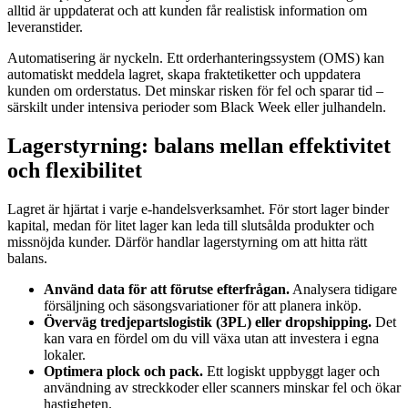
alltid är uppdaterat och att kunden får realistisk information om
leveranstider.
Automatisering är nyckeln. Ett orderhanteringssystem (OMS) kan
automatiskt meddela lagret, skapa fraktetiketter och uppdatera
kunden om orderstatus. Det minskar risken för fel och sparar tid –
särskilt under intensiva perioder som Black Week eller julhandeln.
Lagerstyrning: balans mellan effektivitet
och flexibilitet
Lagret är hjärtat i varje e-handelsverksamhet. För stort lager binder
kapital, medan för litet lager kan leda till slutsålda produkter och
missnöjda kunder. Därför handlar lagerstyrning om att hitta rätt
balans.
Använd data för att förutse efterfrågan.
Analysera tidigare
försäljning och säsongsvariationer för att planera inköp.
Överväg tredjepartslogistik (3PL) eller dropshipping.
Det
kan vara en fördel om du vill växa utan att investera i egna
lokaler.
Optimera plock och pack.
Ett logiskt uppbyggt lager och
användning av streckkoder eller scanners minskar fel och ökar
hastigheten.