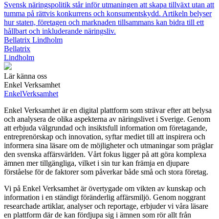
Svensk näringspolitik står inför utmaningen att skapa tillväxt utan att
tumma på rättvis konkurrens och konsumentskydd. Artikeln belyser
hur staten, företagen och marknaden tillsammans kan bidra till ett
hållbart och inkluderande näringsliv.
Bellatrix Lindholm
Bellatrix
Lindholm
Lär känna oss
Enkel Verksamhet
Enkel
Verksamhet
Enkel Verksamhet är en digital plattform som strävar efter att belysa
och analysera de olika aspekterna av näringslivet i Sverige. Genom
att erbjuda välgrundad och insiktsfull information om företagande,
entreprenörskap och innovation, syftar mediet till att inspirera och
informera sina läsare om de möjligheter och utmaningar som präglar
den svenska affärsvärlden. Vårt fokus ligger på att göra komplexa
ämnen mer tillgängliga, vilket i sin tur kan främja en djupare
förståelse för de faktorer som påverkar både små och stora företag.
Vi på Enkel Verksamhet är övertygade om vikten av kunskap och
information i en ständigt föränderlig affärsmiljö. Genom noggrant
researchade artiklar, analyser och reportage, erbjuder vi våra läsare
en plattform där de kan fördjupa sig i ämnen som rör allt från