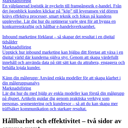
Marknadsföring
En välplanerad logistik är nyckeln till framgångsrik e-handel. Från
det ögonblick kunden klickar på ”köp” till leveransen vid dörren
krävs effektiva processer, smart teknik och fokus på kundens
upplevelse. Lär dig hur du optimerar varje steg för att bygga en
konkurrenskraftig och hållbar e-handelsverksamhet.
Inbound marketing förklarat – så skapar det resultat i en digital
tidsålder
Marknadsföring
Upptäck hur inbound marketing kan hjälpa ditt företag att växa i en
digital värld där kunderna själva styr. Genom att skapa värdefullt
innehåll och använda data på rätt sätt kan du attrahera, engagera och
behålla lojala kunder.
Känn din målgrupp: Använd enkla modeller för att skapa klarhet i
din målgruppsanalys
Marknadsföring
Lär dig hur du med hjälp av enkla modeller kan förstå din målgrupp
på djupet. Artikeln guidar dig genom praktiska verktyg som
personas, segmentering och kundresor – så att du kan skapa mer
träffsäker kommunikation och starkare resultat.
Hållbarhet och effektivitet – två sidor av