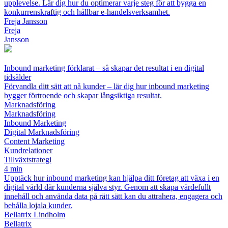
upplevelse. Lär dig hur du optimerar varje steg för att bygga en
konkurrenskraftig och hållbar e-handelsverksamhet.
Freja Jansson
Freja
Jansson
Inbound marketing förklarat – så skapar det resultat i en digital
tidsålder
Förvandla ditt sätt att nå kunder – lär dig hur inbound marketing
bygger förtroende och skapar långsiktiga resultat.
Marknadsföring
Marknadsföring
Inbound Marketing
Digital Marknadsföring
Content Marketing
Kundrelationer
Tillväxtstrategi
4 min
Upptäck hur inbound marketing kan hjälpa ditt företag att växa i en
digital värld där kunderna själva styr. Genom att skapa värdefullt
innehåll och använda data på rätt sätt kan du attrahera, engagera och
behålla lojala kunder.
Bellatrix Lindholm
Bellatrix