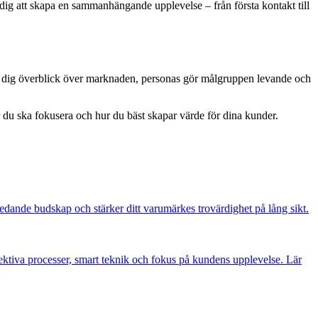
dig att skapa en sammanhängande upplevelse – från första kontakt till
r dig överblick över marknaden, personas gör målgruppen levande och
r du ska fokusera och hur du bäst skapar värde för dina kunder.
edande budskap och stärker ditt varumärkes trovärdighet på lång sikt.
fektiva processer, smart teknik och fokus på kundens upplevelse. Lär