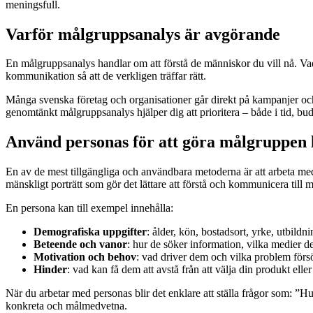
meningsfull.
Varför målgruppsanalys är avgörande
En målgruppsanalys handlar om att förstå de människor du vill nå. Vad
kommunikation så att de verkligen träffar rätt.
Många svenska företag och organisationer går direkt på kampanjer och a
genomtänkt målgruppsanalys hjälper dig att prioritera – både i tid, bu
Använd personas för att göra målgruppen 
En av de mest tillgängliga och användbara metoderna är att arbeta m
mänskligt porträtt som gör det lättare att förstå och kommunicera till 
En persona kan till exempel innehålla:
Demografiska uppgifter
: ålder, kön, bostadsort, yrke, utbildni
Beteende och vanor
: hur de söker information, vilka medier d
Motivation och behov
: vad driver dem och vilka problem förs
Hinder
: vad kan få dem att avstå från att välja din produkt eller 
När du arbetar med personas blir det enklare att ställa frågor som: 
konkreta och målmedvetna.