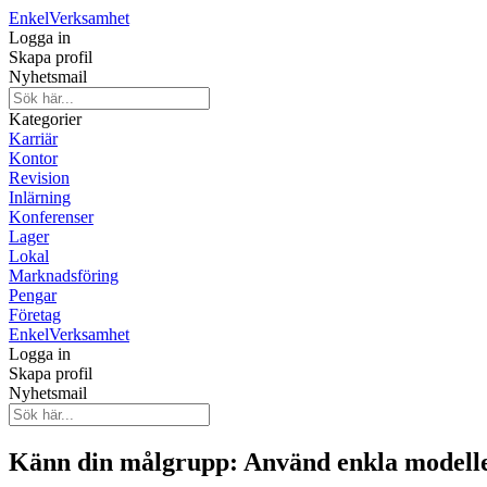
Enkel
Verksamhet
Logga in
Skapa profil
Nyhetsmail
Kategorier
Karriär
Kontor
Revision
Inlärning
Konferenser
Lager
Lokal
Marknadsföring
Pengar
Företag
Enkel
Verksamhet
Logga in
Skapa profil
Nyhetsmail
Känn din målgrupp: Använd enkla modeller