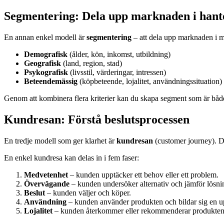
Segmentering: Dela upp marknaden i hant
En annan enkel modell är
segmentering
– att dela upp marknaden i m
Demografisk
(ålder, kön, inkomst, utbildning)
Geografisk
(land, region, stad)
Psykografisk
(livsstil, värderingar, intressen)
Beteendemässig
(köpbeteende, lojalitet, användningssituation)
Genom att kombinera flera kriterier kan du skapa segment som är både 
Kundresan: Förstå beslutsprocessen
En tredje modell som ger klarhet är
kundresan
(customer journey). Den
En enkel kundresa kan delas in i fem faser:
Medvetenhet
– kunden upptäcker ett behov eller ett problem.
Övervägande
– kunden undersöker alternativ och jämför lösni
Beslut
– kunden väljer och köper.
Användning
– kunden använder produkten och bildar sig en u
Lojalitet
– kunden återkommer eller rekommenderar produkten t