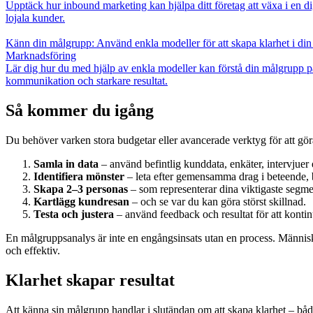
Upptäck hur inbound marketing kan hjälpa ditt företag att växa i en di
lojala kunder.
Känn din målgrupp: Använd enkla modeller för att skapa klarhet i di
Marknadsföring
Lär dig hur du med hjälp av enkla modeller kan förstå din målgrupp p
kommunikation och starkare resultat.
Så kommer du igång
Du behöver varken stora budgetar eller avancerade verktyg för att gör
Samla in data
– använd befintlig kunddata, enkäter, intervjuer 
Identifiera mönster
– leta efter gemensamma drag i beteende,
Skapa 2–3 personas
– som representerar dina viktigaste segme
Kartlägg kundresan
– och se var du kan göra störst skillnad.
Testa och justera
– använd feedback och resultat för att kontinue
En målgruppsanalys är inte en engångsinsats utan en process. Människ
och effektiv.
Klarhet skapar resultat
Att känna sin målgrupp handlar i slutändan om att skapa klarhet – både fö