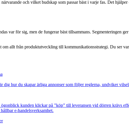
närvarande och vilket budskap som passar bäst i varje fas. Det hjälper 
das var för sig, men de fungerar bäst tillsammans. Segmenteringen ge
ut om allt från produktutveckling till kommunikationsstrategi. Du ser va
na
dig hur du skapar ärliga annonser som följer reglerna, undviker vilsel
t ögonblick kunden klickar på ”köp” till leveransen vid dörren krävs ef
h hållbar e-handelsverksamhet.
er