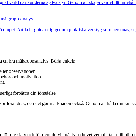
gital värld där kunderna själva styr. Genom att skapa värdefullt innehåll
n målgruppsanalys
å djupet. Artikeln guidar dig genom praktiska verktyg som personas, se
a en bra målgruppsanalys. Börja enkelt:
eller observationer.
 behov och motivation.
nt.
rligt förbättra din förståelse.
or förändras, och det gör marknaden också. Genom att hålla din kunska
r dig själv och för dem du vill nå. När du vet vem du talar till blir det l