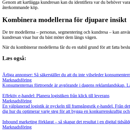
Genom att kartlägga kundresan kan du identifiera var du behöver vara 
återkommande köp.
Kombinera modellerna för djupare insikt
De tre modellerna – personas, segmentering och kundresa – kan använ
kundresan visar hur du bäst möter dem längs vägen.
När du kombinerar modellerna får du en stabil grund för att fatta besl
Læs også:
Ärliga annonser: Så säkerställer du att du inte vilseleder konsumenter
Marknadsföring
Konsumenternas förtroende är avgörande i dagens reklamlandskap. Lär 
Effektiv e-handel: Planera logistiken från klick till leverans
Marknadsföring
En välplanerad logistik är nyckeln till framgångsrik e-handel. Från de
dig hur du optimerar varje steg för att bygga en konkurrenskraftig oc
Inbound marketing förklarat – så skapar det resultat i en digital tidsåld
Marknadsföring