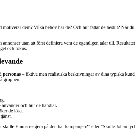
 motiverar dem? Vilka behov har de? Och hur fattar de beslut? När du k
nnonser utan att först definiera vem de egentligen talar till. Resultate
dget och fokus.
levande
ed
personas
– fiktiva men realistiska beskrivningar av dina typiska kund
målgruppen.
ng.
e använder och hur de handlar.
öker de lösa.
tjänst.
”Hur skulle Emma reagera på den här kampanjen?” eller ”Skulle Johan tyc